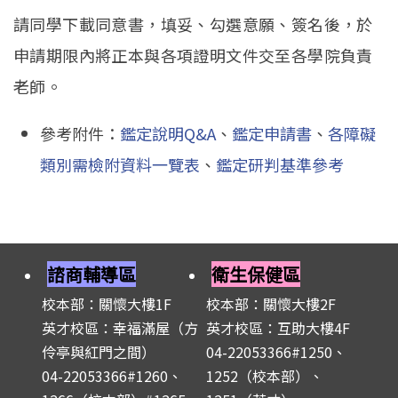
請同學下載同意書，填妥、勾選意願、簽名後，於
申請期限內將正本與各項證明文件交至各學院負責
老師。
參考附件：
鑑定說明Q&A
、
鑑定申請書
、
各障礙
類別需檢附資料一覽表
、
鑑定研判基準參考
諮商輔導區
衛生保健區
校本部：關懷大樓1F
校本部：關懷大樓2F
英才校區：幸福滿屋（方
英才校區：互助大樓4F
伶亭與紅門之間）
04-22053366#1250、
04-22053366#1260、
1252（校本部）、