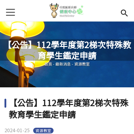
Jump to Main content
Jump to Navigation
首頁
學務處首頁
(link is external)
Open subme
Open submenu (關於我們)
關於我們
【公告】112學年度第2梯次特殊教
Open submenu (諮商輔導區)
諮商輔導區
育學生鑑定申請
您在這裡
Open submenu (資源教室)
資源教室
首頁
-
最新消息
-
資源教室
Open submenu (衛生保健區)
衛生保健區
活動集錦
【公告】112學年度第2梯次特殊
生命教育
教育學生鑑定申請
2024-01-25
資源教室