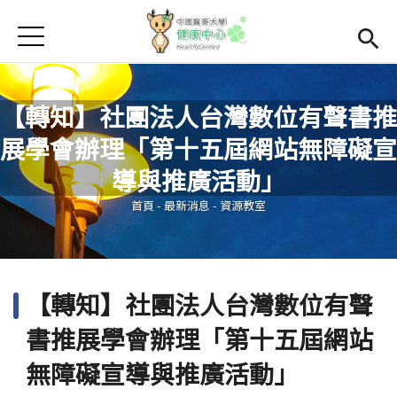
Jump to Main content
Jump to Navigation
首頁
學務處首頁
(link is external)
Open subme
Open submenu (關於我們)
關於我們
【轉知】社團法人台灣數位有聲書推
展學會辦理「第十五屆網站無障礙宣
Open submenu (諮商輔導區)
諮商輔導區
您在這裡
導與推廣活動」
Open submenu (資源教室)
資源教室
首頁
-
最新消息
-
資源教室
Open submenu (衛生保健區)
衛生保健區
活動集錦
【轉知】社團法人台灣數位有聲
生命教育
書推展學會辦理「第十五屆網站
無障礙宣導與推廣活動」