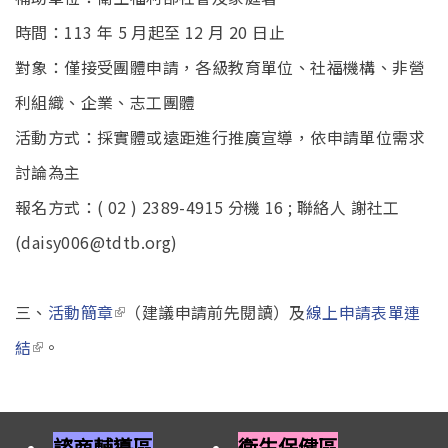
時間：113 年 5 月起至 12 月 20 日止
對象：僅接受團體申請，各級教育單位、社福機構、非營
利組織、企業、志工團體
活動方式：採實體或遠距進行推廣宣導，依申請單位需求
討論為主
報名方式：( 02 ) 2389-4915 分機 16 ; 聯絡人 謝社工
(daisy006@tdtb.org)
(link is external)
三、
活動簡章
（建議申請前先閱讀）及
線上申請表單連
(link is external)
結
。
諮商輔導區
衛生保健區