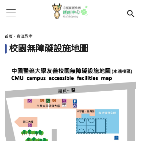
Jump to Main content
Jump to Navigation
首頁
學務處首頁
(link is external)
Open subme
您在這裡
首頁
-
資源教室
Open submenu (關於我們)
關於我們
校園無障礙設施地圖
Open submenu (諮商輔導區)
諮商輔導區
Open submenu (資源教室)
資源教室
Open submenu (衛生保健區)
衛生保健區
活動集錦
生命教育