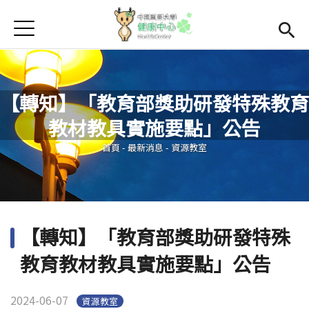
Jump to Main content
Jump to Navigation
首頁
學務處首頁
(link is external)
Open subme
Open submenu (關於我們)
關於我們
【轉知】「教育部獎助研發特殊教育
Open submenu (諮商輔導區)
諮商輔導區
教材教具實施要點」公告
您在這裡
Open submenu (資源教室)
資源教室
首頁
-
最新消息
-
資源教室
Open submenu (衛生保健區)
衛生保健區
活動集錦
【轉知】「教育部獎助研發特殊
生命教育
教育教材教具實施要點」公告
2024-06-07
資源教室