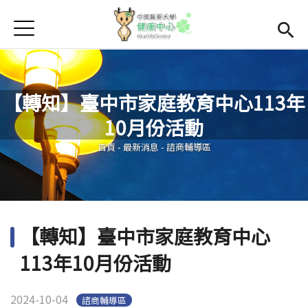
Jump to Main content
Jump to Navigation
首頁
學務處首頁
(link is external)
Open subme
Open submenu (關於我們)
關於我們
【轉知】臺中市家庭教育中心113年
Open submenu (諮商輔導區)
諮商輔導區
10月份活動
您在這裡
Open submenu (資源教室)
資源教室
首頁
-
最新消息
-
諮商輔導區
Open submenu (衛生保健區)
衛生保健區
活動集錦
【轉知】臺中市家庭教育中心
生命教育
113年10月份活動
2024-10-04
諮商輔導區