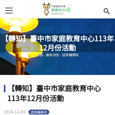
Jump to Main content
Jump to Navigation
首頁
學務處首頁
(link is external)
Open subme
Open submenu (關於我們)
關於我們
【轉知】臺中市家庭教育中心113年
Open submenu (諮商輔導區)
諮商輔導區
12月份活動
您在這裡
Open submenu (資源教室)
資源教室
首頁
-
最新消息
-
諮商輔導區
Open submenu (衛生保健區)
衛生保健區
活動集錦
【轉知】臺中市家庭教育中心
生命教育
113年12月份活動
2024-12-05
諮商輔導區