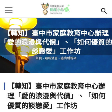
Jump to Main content
Jump to Navigation
首頁
學務處首頁
(link is external)
Open subme
Open submenu (關於我們)
關於我們
【轉知】臺中市家庭教育中心辦理
「愛的浪漫與代價」、「如何優質的
Open submenu (諮商輔導區)
諮商輔導區
您在這裡
談戀愛」工作坊
Open submenu (資源教室)
資源教室
首頁
-
最新消息
-
諮商輔導區
Open submenu (衛生保健區)
衛生保健區
活動集錦
【轉知】臺中市家庭教育中心辦
生命教育
理「愛的浪漫與代價」、「如何
優質的談戀愛」工作坊