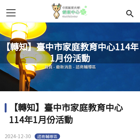
Jump to Main content
Jump to Navigation
首頁
學務處首頁
(link is external)
Open subme
Open submenu (關於我們)
關於我們
【轉知】臺中市家庭教育中心114年
Open submenu (諮商輔導區)
諮商輔導區
1月份活動
您在這裡
Open submenu (資源教室)
資源教室
首頁
-
最新消息
-
諮商輔導區
Open submenu (衛生保健區)
衛生保健區
活動集錦
【轉知】臺中市家庭教育中心
生命教育
114年1月份活動
2024-12-30
諮商輔導區