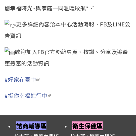
創幸福時光~與家庭一同溫暖啟航*:･ﾟ
更多詳細內容洽本中心活動海報、FB及LINE公
告資訊
歡迎加入FB官方粉絲專頁、按讚、分享及追蹤
更豐富的活動資訊
#好家在臺中
(link is external)
#挺你幸福進行中
(link is external)
諮商輔導區
衛生保健區
校本部：關懷大樓1F
校本部：關懷大樓2F