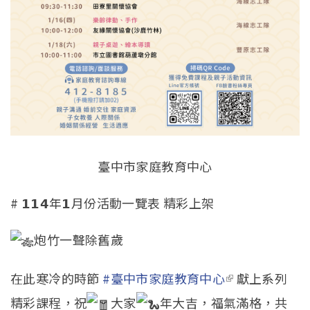
臺中市家庭教育中心
# 𝟭𝟭𝟰年𝟭月份活動一覽表 精彩上架
炮竹一聲除舊歲
在此寒冷的時節
#臺中市家庭教育中心
(link is
獻上系列
精彩課程，祝
大家
年大吉，福氣滿格，共
external)