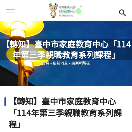
Jump to Main content
Jump to Navigation
首頁
學務處首頁
(link is external)
Open subme
Open submenu (關於我們)
關於我們
【轉知】臺中市家庭教育中心「114
Open submenu (諮商輔導區)
諮商輔導區
年第三季親職教育系列課程」
您在這裡
Open submenu (資源教室)
資源教室
首頁
-
最新消息
-
諮商輔導區
Open submenu (衛生保健區)
衛生保健區
活動集錦
【轉知】臺中市家庭教育中心
生命教育
「114年第三季親職教育系列課
程」