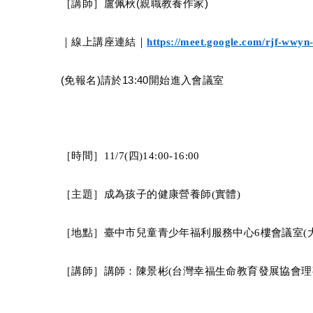
［
講師
］
盧佩秋
(
親職教養作家
)
｜線上講座連結｜
https://meet.google.com/rjf-wwyn-
(
免報名
)
請於
13:40
開始進入會議室
［時間］
11/7(
四
)14:00-16:00
［主題］成為孩子的健康營養師
(
實體
)
［地點］臺中市兒童青少年福利服務中心
6
樓會議室
(
［講師］講師：陳景彬
(
台灣幸福生命教育發展協會理