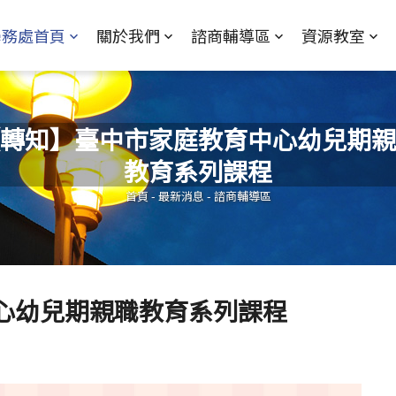
Jump to Main content
Jump to Navigation
學務處首頁
關於我們
諮商輔導區
資源教室
轉知】臺中市家庭教育中心幼兒期親
教育系列課程
您在這裡
首頁
-
最新消息
-
諮商輔導區
心幼兒期親職教育系列課程