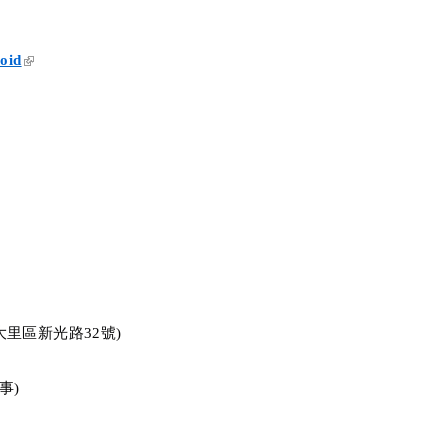
(link is external)
oid
大里區新光路
32
號
)
事
)