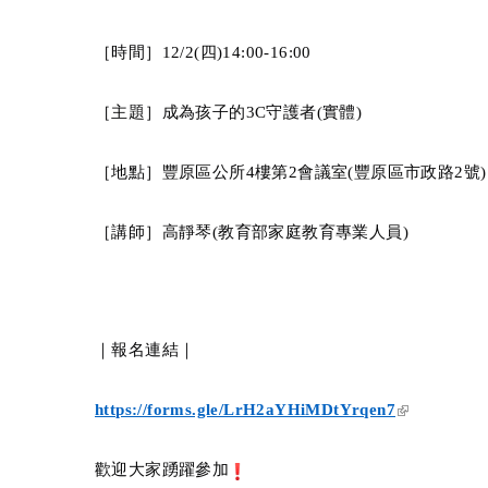
［時間］
12/2(
四
)14:00-16:00
［主題］成為孩子的
3C
守護者
(
實體
)
［地點］豐原區公所
4
樓第
2
會議室
(
豐原區市政路
2
號
)
［講師］高靜琴
(
教育部家庭教育專業人員
)
｜報名連結｜
(link is exte
https://forms.gle/LrH2aYHiMDtYrqen7
歡迎大家踴躍參加