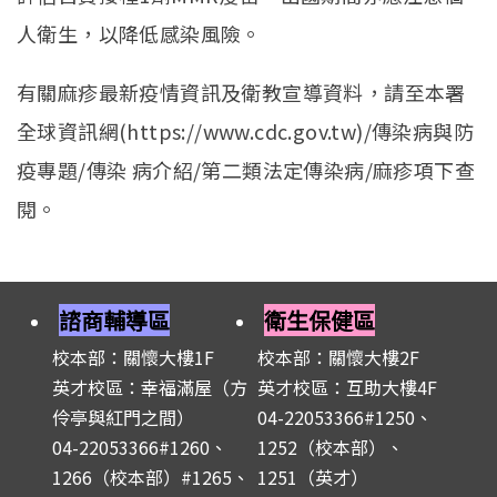
人衛生，以降低感染風險。
有關麻疹最新疫情資訊及衛教宣導資料，請至本署
全球資訊網(https://www.cdc.gov.tw)/傳染病與防
疫專題/傳染 病介紹/第二類法定傳染病/麻疹項下查
閱。
諮商輔導區
衛生保健區
校本部：關懷大樓1F
校本部：關懷大樓2F
英才校區：幸福滿屋（方
英才校區：互助大樓4F
伶亭與紅門之間）
04-22053366#1250、
04-22053366#1260、
1252（校本部）、
1266（校本部）#1265、
1251（英才）