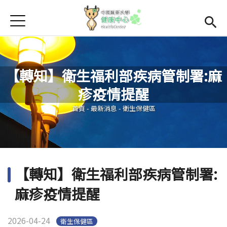
Jump to Main content
Jump to Navigation
首頁
學務處首頁
(link is external)
Open subme
Open submenu (關於我們)
關於我們
【轉知】衛生福利部疾病管制署:麻
Open submenu (諮商輔導區)
諮商輔導區
疹疫情提醒
您在這裡
Open submenu (資源教室)
資源教室
首頁
-
最新消息
-
衛生保健區
Open submenu (衛生保健區)
衛生保健區
活動集錦
【轉知】衛生福利部疾病管制署:
生命教育
麻疹疫情提醒
2026-04-24
衛生保健區