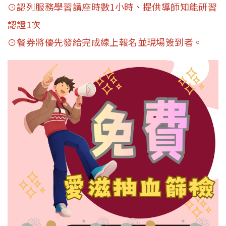
⊙認列服務學習講座時數1小時、提供導師知能研習
認證1次
⊙餐券將優先發給完成線上報名並現場簽到者。