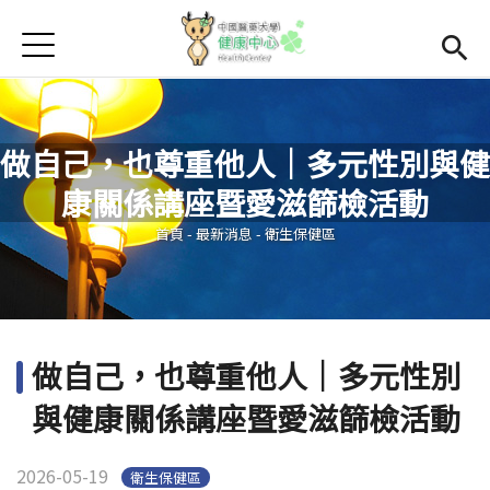
Jump to Main content
Jump to Navigation
首頁
學務處首頁
(link is external)
Open subme
Open submenu (關於我們)
關於我們
做自己，也尊重他人｜多元性別與健
Open submenu (諮商輔導區)
諮商輔導區
康關係講座暨愛滋篩檢活動
您在這裡
Open submenu (資源教室)
資源教室
首頁
-
最新消息
-
衛生保健區
Open submenu (衛生保健區)
衛生保健區
活動集錦
做自己，也尊重他人｜多元性別
生命教育
與健康關係講座暨愛滋篩檢活動
2026-05-19
衛生保健區