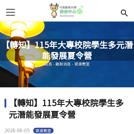
Jump to Main content
Jump to Navigation
首頁
學務處首頁
(link is external)
Open subme
Open submenu (關於我們)
關於我們
【轉知】115年大專校院學生多元潛
Open submenu (諮商輔導區)
諮商輔導區
能發展夏令營
您在這裡
Open submenu (資源教室)
資源教室
首頁
-
最新消息
-
資源教室
Open submenu (衛生保健區)
衛生保健區
活動集錦
【轉知】115年大專校院學生多
生命教育
元潛能發展夏令營
2026-06-05
資源教室