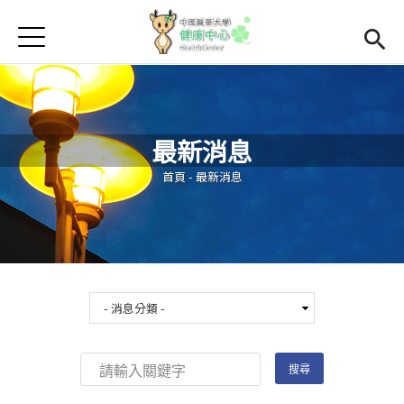
Jump to Main content
Jump to Navigation
首頁
學務處首頁
(link is external)
Open subme
Open submenu (關於我們)
關於我們
最新消息
Open submenu (諮商輔導區)
諮商輔導區
您在這裡
首頁
-
最新消息
Open submenu (資源教室)
資源教室
Open submenu (衛生保健區)
衛生保健區
活動集錦
生命教育